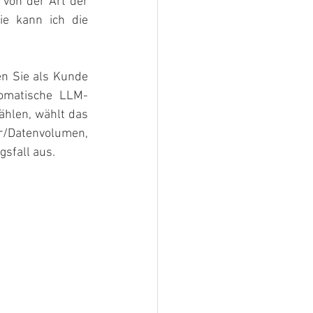
von der Art der 
e kann ich die 
en Sie als Kunde 
tomatische LLM-
hlen, wählt das 
r/Datenvolumen, 
sfall aus.