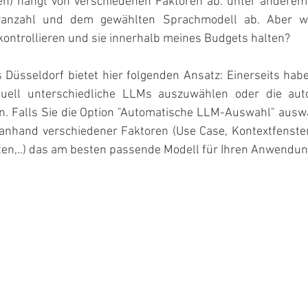
n) hängt von verschiedenen Faktoren ab: unter anderem 
ranzahl und dem gewählten Sprachmodell ab. Aber wi
kontrollieren und sie innerhalb meines Budgets halten?
s Düsseldorf bietet hier folgenden Ansatz: Einerseits hab
nuell unterschiedliche LLMs auszuwählen oder die au
 Falls Sie die Option "Automatische LLM-Auswahl" auswä
anhand verschiedener Faktoren (Use Case, Kontextfenste
ten,..) das am besten passende Modell für Ihren Anwendung