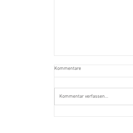
Kommentare
Kommentar verfassen...
Fluid Knowledge: Warum
Wissen fließen muss – und
nicht lagern darf
© 2024 by Software Innovation Bridge