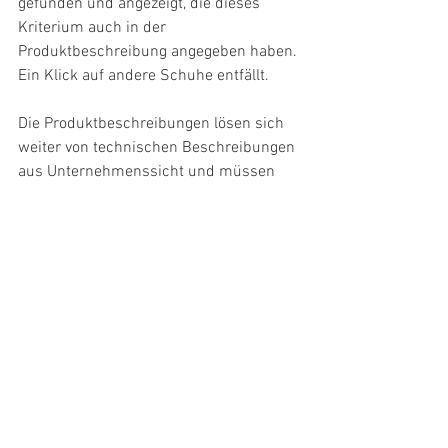
gefunden und angezeigt, die dieses 
Kriterium auch in der 
Produktbeschreibung angegeben haben. 
Ein Klick auf andere Schuhe entfällt. 
Die Produktbeschreibungen lösen sich 
weiter von technischen Beschreibungen 
aus Unternehmenssicht und müssen 
zukünftig noch stärker semantisch aus 
Nutzersicht gedacht und beschrieben 
werden. Gerade für Marken mit wenig 
Profil bzw. im Low-Involvement-Bereich 
wird dieses grundlegend andere 
Interaktionsmuster zu einer verstärkten 
Herausforderung. Nicht Menschen 
müssen lernen, wie sie mit Maschinen 
umgehen können, sondern Maschinen 
müssen lernen, wie sie mit Menschen 
umgehen können.