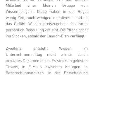
Mitarbeit einer kleinen Gruppe von 
Wissensträgern. Diese haben in der Regel 
wenig Zeit, noch weniger Incentives – und oft 
das Gefühl, Wissen preiszugeben, das ihnen 
persönlich Bedeutung verleiht. Die Pflege gerät 
ins Stocken, sobald der Launch-Elan verfliegt. 
Zweitens entsteht Wissen im 
Unternehmensalltag nicht primär durch 
explizites Dokumentieren. Es steckt in gelösten 
Tickets, in E-Mails zwischen Kollegen, in 
Besprechungsnotizen, in der Entscheidung 
eines erfahrenen Servicetechnikers vor Ort. 
All…
Mehr anzeigen
Anmelden